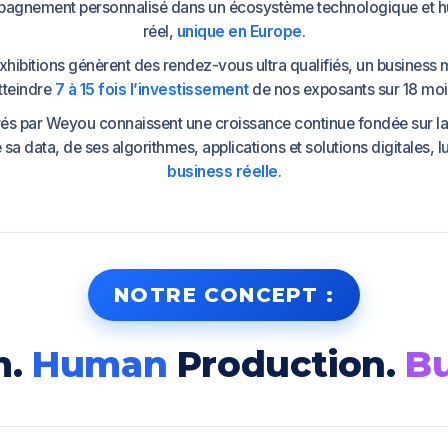
mpagnement personnalisé dans un écosystème technologique et 
réel,
unique en Europe
.
hibitions génèrent des rendez-vous ultra qualifiés, un business 
tteindre
7 à 15 fois l’investissement
de nos exposants sur 18 moi
rés par Weyou connaissent une croissance continue fondée sur l
 sa data, de ses algorithmes, applications et solutions digitales, 
business réelle
.
NOTRE CONCEPT :
m.
Human
Production.
Bu
siness
Results.