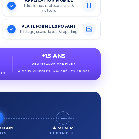
APPLICATION MOBILE
Infos temps réel exposants &
visiteurs
PLATEFORME EXPOSANT
Pilotage, scans, leads & reporting
+15 ANS
CROISSANCE CONTINUE
À DEUX CHIFFRES, MALGRÉ LES CRISES
ETS
RDAM
À VENIR
BAS
ET BIEN PLUS