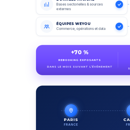
Bases sectorielles & sources
externes
ÉQUIPES WEYOU
Commerce, opérations et data
+70 %
REBOOKING EXPOSANTS
DANS LE MOIS SUIVANT L’ÉVÉNEMENT
S
PARIS
CA
FRANCE
F