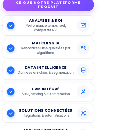
CE QUE NOTRE PLATEFORME
PRODUIT
ANALYSES & ROI
Performance temps réel,
comparatif N-1
MATCHING IA
Rencontres ultra-qualifiées par
algorithme
DATA INTELLIGENCE
Données enrichies & segmentation
CRM INTÉGRÉ
Suivi, scoring & automatisation
SOLUTIONS CONNECTÉES
Intégrations & automatisations