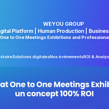
WEYOU GROUP
igital Platform | Human Production | Busines
 One to One Meetings Exhibitions and Professional
istoire
Solutions digitales
Nos événements
ROI & Analy