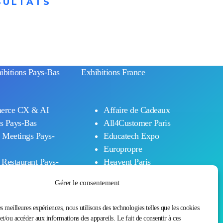
SULTATS
ibitions Pays-Bas
Exhibitions France
erce CX & AI
Affaire de Cadeaux
s Pays-Bas
All4Customer Paris
 Meetings Pays-
Educatech Expo
Europropre
 Restaurant Pays-
Heavent Paris
Salon de l’Environnement
Gérer le consentement
 Exterior Design
de Travail et des Achats
s Pays-Bas
Séminaire Expo
es meilleures expériences, nous utilisons des technologies telles que les cookies
rsecurity
Workspace Paris
et/ou accéder aux informations des appareils. Le fait de consentir à ces