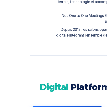
terrain, technologie et acco
Nos One to One Meetings Ex
a
Depuis 2012, les salons opé
digitale intégrant l’ensemble de
Digital
Platfor
Digital
Platform.
Human
Production.
Bu