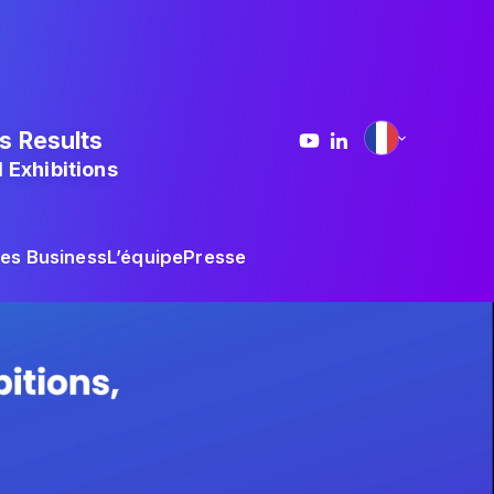
s Results
 Exhibitions
ses Business
L’équipe
Presse