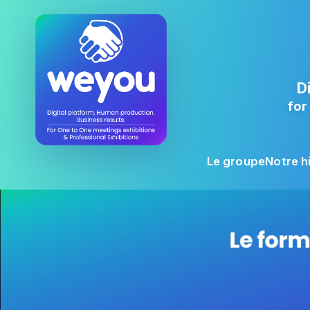
D
for
Le groupe
Notre h