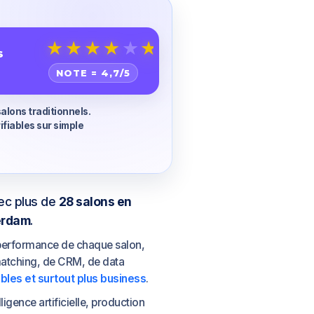
★
★
★
★
★
S
NOTE =
4,7
/5
alons traditionnels.
fiables sur simple
ec plus de
28 salons en
erdam
.
 performance de chaque salon,
matching, de CRM, de data
ables et surtout plus business
.
gence artificielle, production