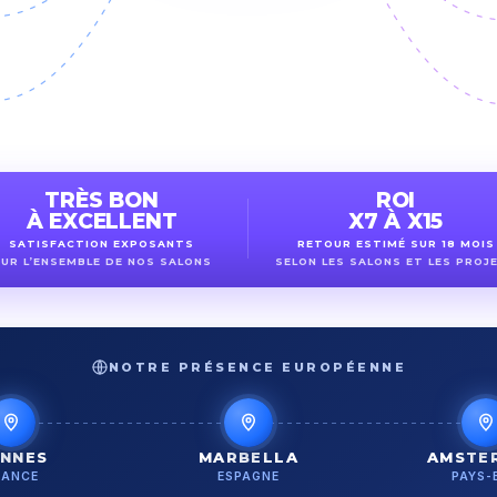
TRÈS BON
ROI
À EXCELLENT
X7 À X15
SATISFACTION EXPOSANTS
RETOUR ESTIMÉ SUR 18 MOIS
UR L’ENSEMBLE DE NOS SALONS
SELON LES SALONS ET LES PROJ
NOTRE PRÉSENCE EUROPÉENNE
NNES
MARBELLA
AMSTE
RANCE
ESPAGNE
PAYS-