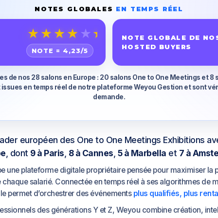
NOTES GLOBALES
EN TEMPS RÉEL
★
★
★
★
★
NOTE GLOBALE DE NO
HOSTED BUYERS
NOTE =
4,23
/5
es de nos 28 salons en Europe : 20 salons One to One Meetings et 8 s
issues en temps réel de notre plateforme Weyou Gestion et sont véri
demande.
eader européen des One to One Meetings Exhibitions av
pe
, dont
9 à Paris
,
8 à Cannes
,
5 à Marbella
et
7 à Amst
 une plateforme digitale propriétaire pensée pour maximiser la
 chaque salarié. Connectée en temps réel à ses algorithmes de 
 elle permet d’orchestrer des événements
plus qualifiés, plus rent
essionnels des générations Y et Z, Weyou combine création, intelli