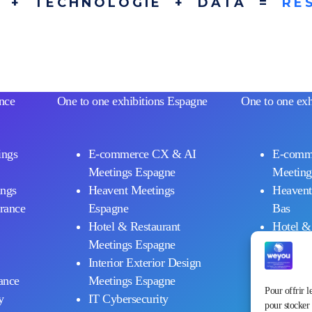
N + TECHNOLOGIE + DATA =
RÉ
ance
One to one exhibitions Espagne
One to one exh
ings
E-commerce CX & AI
E-comm
Meetings Espagne
Meeting
ings
Heavent Meetings
Heavent
rance
Espagne
Bas
Hotel & Restaurant
Hotel &
Meetings Espagne
Bas
Interior Exterior Design
Interior
ance
Meetings Espagne
Meeting
Pour offrir l
y
IT Cybersecurity
IT Cybe
pour stocker 